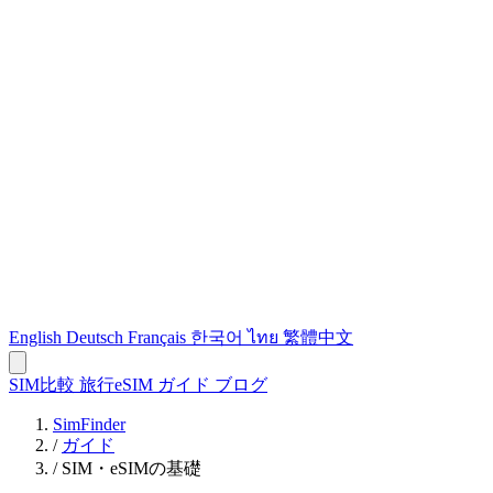
English
Deutsch
Français
한국어
ไทย
繁體中文
SIM比較
旅行eSIM
ガイド
ブログ
SimFinder
/
ガイド
/
SIM・eSIMの基礎