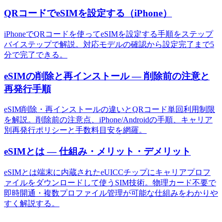
QRコードでeSIMを設定する（iPhone）
iPhoneでQRコードを使ってeSIMを設定する手順をステップ
バイステップで解説。対応モデルの確認から設定完了まで5
分で完了できる。
eSIMの削除と再インストール — 削除前の注意と
再発行手順
eSIM削除・再インストールの違いとQRコード単回利用制限
を解説。削除前の注意点、iPhone/Androidの手順、キャリア
別再発行ポリシーと手数料目安を網羅。
eSIMとは — 仕組み・メリット・デメリット
eSIMとは端末に内蔵されたeUICCチップにキャリアプロフ
ァイルをダウンロードして使うSIM技術。物理カード不要で
即時開通・複数プロファイル管理が可能な仕組みをわかりや
すく解説する。