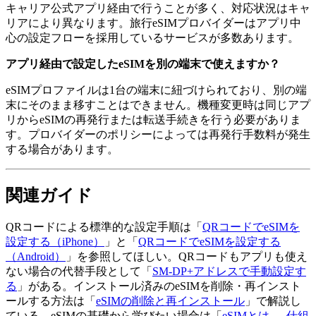
キャリア公式アプリ経由で行うことが多く、対応状況はキャ
リアにより異なります。旅行eSIMプロバイダーはアプリ中
心の設定フローを採用しているサービスが多数あります。
アプリ経由で設定したeSIMを別の端末で使えますか？
eSIMプロファイルは1台の端末に紐づけられており、別の端
末にそのまま移すことはできません。機種変更時は同じアプ
リからeSIMの再発行または転送手続きを行う必要がありま
す。プロバイダーのポリシーによっては再発行手数料が発生
する場合があります。
関連ガイド
QRコードによる標準的な設定手順は「
QRコードでeSIMを
設定する（iPhone）
」と「
QRコードでeSIMを設定する
（Android）
」を参照してほしい。QRコードもアプリも使え
ない場合の代替手段として「
SM-DP+アドレスで手動設定す
る
」がある。インストール済みのeSIMを削除・再インスト
ールする方法は「
eSIMの削除と再インストール
」で解説し
ている。eSIMの基礎から学びたい場合は「
eSIMとは — 仕組