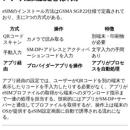
eSIMのインストール方法はGSMA SGP.22仕様で定義されて
おり、主に3つの方式がある。
方式
操作
特徴
QRコード
別端末・印刷物
カメラで読み取る
スキャン
が必要
SM-DP+アドレスとアクティベ
文字入力の手間
手動入力
ーションコードを入力
あり
アプリ経
アプリがプロセ
プロバイダーアプリを操作
由
スを自動処理
アプリ経由の設定では、ユーザーがQRコードを別の端末で
表示したりコードを手入力したりする必要がなく、アプリが
eSIMプロファイルの取得から端末へのダウンロード指示ま
で一連の処理を担当する。技術的にはアプリがSM-DP+サー
バーと通信してプロファイルを取得するが、操作上は端末の
OSが提供するeSIM設定画面に自動で誘導される流れにな
る。