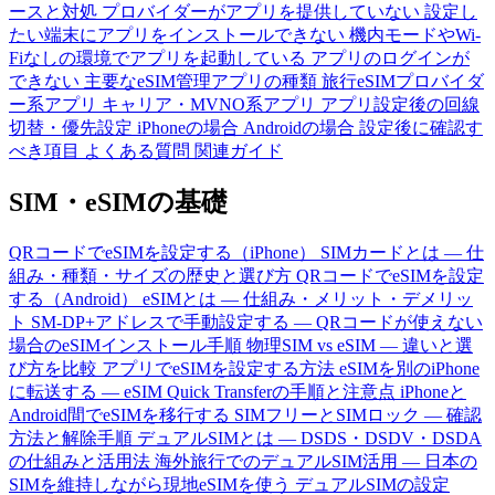
ースと対処
プロバイダーがアプリを提供していない
設定し
たい端末にアプリをインストールできない
機内モードやWi-
Fiなしの環境でアプリを起動している
アプリのログインが
できない
主要なeSIM管理アプリの種類
旅行eSIMプロバイダ
ー系アプリ
キャリア・MVNO系アプリ
アプリ設定後の回線
切替・優先設定
iPhoneの場合
Androidの場合
設定後に確認す
べき項目
よくある質問
関連ガイド
SIM・eSIMの基礎
QRコードでeSIMを設定する（iPhone）
SIMカードとは — 仕
組み・種類・サイズの歴史と選び方
QRコードでeSIMを設定
する（Android）
eSIMとは — 仕組み・メリット・デメリッ
ト
SM-DP+アドレスで手動設定する — QRコードが使えない
場合のeSIMインストール手順
物理SIM vs eSIM — 違いと選
び方を比較
アプリでeSIMを設定する方法
eSIMを別のiPhone
に転送する — eSIM Quick Transferの手順と注意点
iPhoneと
Android間でeSIMを移行する
SIMフリーとSIMロック — 確認
方法と解除手順
デュアルSIMとは — DSDS・DSDV・DSDA
の仕組みと活用法
海外旅行でのデュアルSIM活用 — 日本の
SIMを維持しながら現地eSIMを使う
デュアルSIMの設定