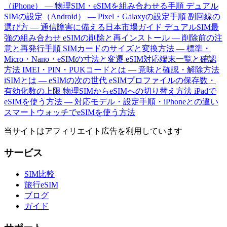
（iPhone） — 物理SIM・eSIMを組み合わせる手順
デュアル
SIMの設定（Android） — Pixel・Galaxyの設定手順
副回線の
選び方 — 通信障害に備える日本市場ガイド
デュアルSIM最
強の組み合わせ
eSIMの削除と再インストール — 削除前の注
意と再発行手順
SIMカードのサイズと変換方法 — 標準・
Micro・Nano・eSIMの寸法と変遷
eSIM対応端末一覧と確認
方法
IMEI・PIN・PUKコードとは — 意味と確認・解除方法
iSIMとは — eSIMの次の世代
eSIMプロファイルの保存数・
有効化数の上限
物理SIMからeSIMへの切り替え方法
iPadで
eSIMを使う方法 — 対応モデル・設定手順・iPhoneとの違い
スマートウォッチでeSIMを使う方法
当サイトはアフィリエイト広告を利用しています
サービス
SIM比較
旅行eSIM
ブログ
ガイド