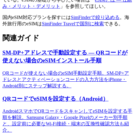
み・メリット・デメリット
」を参照してほしい。
国内eSIM対応プランを探すには
SimFinderで絞り込める
。海
外旅行用のeSIMは
SimFinder Travelで国別に検索
できる。
関連ガイド
SM-DP+アドレスで手動設定する — QRコードが
使えない場合のeSIMインストール手順
QRコードが使えない場合のeSIM手動設定手順。SM-DP+ア
ドレスとアクティベーションコードの入力方法をiPhone・
Android別にステップ解説する。
QRコードでeSIMを設定する（Android）
AndroidスマホでQRコードをスキャンしてeSIMを設定する手
順を解説。Samsung Galaxy・Google Pixelのメーカー別手順
と、設定前に必要なWi-Fi接続・端末の互換性確認方法も紹
介。