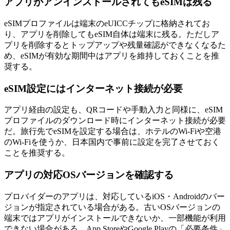
アプリがアンインストールされてもeSIMは残る
eSIMプロファイルは端末のeUICCチップに格納されてお
り、アプリを削除してもeSIM自体は端末に残る。ただしア
プリを削除するとトップアップや残量確認ができなくなるた
め、eSIMが有効な期間中はアプリを維持しておくことを推
奨する。
eSIM設定にはインターネット接続が必要
アプリ経由の設定も、QRコードや手動入力と同様に、eSIM
プロファイルのダウンロード時にインターネット接続が必要
だ。旅行先でeSIMを設定する場合は、ホテルのWi-Fiや空港
のWi-Fiを使うか、日本国内で事前に設定を完了させておく
ことを推奨する。
アプリの対応OSバージョンを確認する
プロバイダーのアプリは、対応しているiOS・Androidのバー
ジョンが指定されている場合がある。古いOSバージョンの
端末ではアプリがインストールできないか、一部機能が利用
できない場合がある。App StoreやGoogle Playの「必要条件」