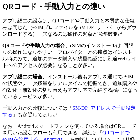
QRコード・手動入力との違い
アプリ経由の設定は、QRコードや手動入力と本質的な仕組
みは同じだ（eSIMプロファイルをSM-DP+サーバーからダウ
ンロードする）。異なるのは操作の起点と管理機能だ。
QRコードや手動入力の場合
、eSIMのインストールは1回限
りの操作になりやすい。プロバイダーとの接点はインストー
ル時のみで、追加のデータ購入や残量確認には別途Webサイ
トへのアクセスが必要になることが多い。
アプリ経由の場合
、インストール後もアプリを通じてeSIM
の状態やデータ残量をリアルタイムで把握でき、追加購入や
有効化・無効化の切り替えもアプリ内で完結する設計になっ
ているサービスが多い。
手動入力との比較については「
SM-DP+アドレスで手動設定
する
」も参照してほしい。
なお、Androidスマートフォンを使っている場合はQRコード
を用いた設定フローも利用できる。詳細は「
QRコードで
eSIMを設定する（Android）
」を参照してほしい。アプリ経