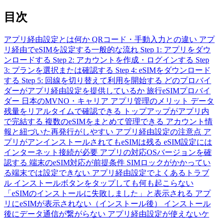
目次
アプリ経由設定とは何か
QRコード・手動入力との違い
アプ
リ経由でeSIMを設定する一般的な流れ
Step 1: アプリをダウ
ンロードする
Step 2: アカウントを作成・ログインする
Step
3: プランを選択または確認する
Step 4: eSIMをダウンロード
する
Step 5: 回線を切り替えて利用を開始する
どのプロバイ
ダーがアプリ経由設定を提供しているか
旅行eSIMプロバイ
ダー
日本のMVNO・キャリア
アプリ管理のメリット
データ
残量をリアルタイムで確認できる
トップアップがアプリ内
で完結する
複数のeSIMをまとめて管理できる
アカウント情
報と紐づいた再発行がしやすい
アプリ経由設定の注意点
ア
プリがアンインストールされてもeSIMは残る
eSIM設定には
インターネット接続が必要
アプリの対応OSバージョンを確
認する
端末のeSIM対応が前提条件
SIMロックがかかってい
る端末では設定できない
アプリ経由設定でよくあるトラブ
ル
インストールボタンをタップしても何も起こらない
「eSIMのインストールに失敗しました」と表示される
アプ
リにeSIMが表示されない（インストール後）
インストール
後にデータ通信が繋がらない
アプリ経由設定が使えないケ