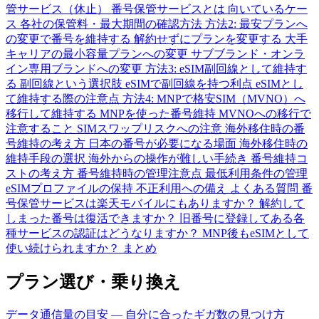
管サービス（休止）
番号保管サービスとは
向いているケー
ス
各社の保管料・最大期間の確認方法
方法2: 最安プランへ
の変更で番号を維持する
解約せずにプランを変更する
大手
キャリアの最小容量プランへの変更
サブブランド・オンラ
イン専用ブランドへの変更
方法3: eSIM副回線として維持す
る
副回線という選択肢
eSIMで副回線を持つ利点
eSIMとし
て維持する際の注意点
方法4: MNPで格安SIM（MVNO）へ
移行して維持する
MNPを使った番号維持
MVNOへの移行で
注意すること
SIMスワップリスクへの注意
海外移住時の番
号維持の考え方
日本の番号が必要になる場面
海外移住時の
維持手段の選択
海外からの操作が難しい手続き
番号維持コ
ストの考え方
番号維持時の管理注意点
最低利用条件の管理
eSIMプロファイルの保持
不正利用への備え
よくある質問
番
号保管サービスは楽天モバイルにもありますか？
解約して
しまった番号は復活できますか？
旧番号に登録してある各
種サービスの認証はどうなりますか？
MNP後もeSIMとして
使い続けられますか？
まとめ
プラン選び・乗り換え
データ通信量の目安 — 自分に合ったギガ数の見つけ方