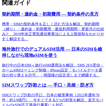
関連ガイド
契約期間・違約金・初期費用 — 契約条件の見方
携帯・SIMの契約条件を正しく読む方法を解説。契約期間
（縛り）・違約金・初期費用・最低利用期間・更新月の仕組
みと、2019年改正電気通信事業法による上限規制をわかりや
すく解説する。
海外旅行でのデュアルSIM活用 — 日本のSIMを維
持しながら現地eSIMを使う
旅行中の日本SIM＋旅行eSIM運用法を解説。SMS 2FA受信・
ホームSIMローミング制御・iPhone設定「モバイルデータ通
信の切り替えを許可」・帰国後の設定戻しまで網羅する。
SIMスワップ詐欺とは — 手口・兆候・防ぎ方
SIMスワップ詐欺の手口、日本の被害事例（2022年通年78
件・約3.9億円）、今すぐできる5つの対策を解説。楽天モバ
イルのeSIM不正再発行事案にも対応。