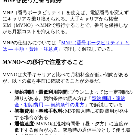
MNPを使った番号維持
MNP（番号ポータビリティ）を使えば、電話番号を変えず
にキャリアを乗り換えられる。大手キャリアから格安
SIM（MVNO）へMNPで移行することで、番号を保持しな
がら月額コストを抑えられる。
MNPの仕組みについては「
MNP（番号ポータビリティ）と
は — 手順・費用・注意点
」で詳しく解説している。
MVNOへの移行で注意すること
MVNOは大手キャリアと比べて月額料金が低い傾向がある
が、以下の点を事前に確認することが必要だ。
契約期間・最低利用期間
: プランによっては一定期間の
縛りがある。契約条件の読み方は「
契約期間・違約
金・初期費用 — 契約条件の見方
」で解説している
初期費用・事務手数料
: MNP転入時に初期費用が発生
する場合がある
通信速度
: MVNOは混雑時間帯（昼・夕方）に速度が
低下する傾向がある。緊急時の通信手段として使う場