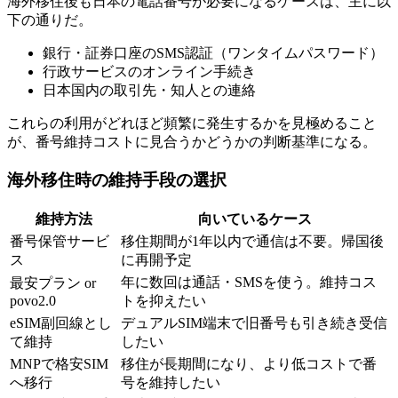
海外移住後も日本の電話番号が必要になるケースは、主に以
下の通りだ。
銀行・証券口座のSMS認証（ワンタイムパスワード）
行政サービスのオンライン手続き
日本国内の取引先・知人との連絡
これらの利用がどれほど頻繁に発生するかを見極めること
が、番号維持コストに見合うかどうかの判断基準になる。
海外移住時の維持手段の選択
維持方法
向いているケース
番号保管サービ
移住期間が1年以内で通信は不要。帰国後
ス
に再開予定
年に数回は通話・SMSを使う。維持コス
最安プラン or
povo2.0
トを抑えたい
eSIM副回線とし
デュアルSIM端末で旧番号も引き続き受信
て維持
したい
MNPで格安SIM
移住が長期間になり、より低コストで番
へ移行
号を維持したい