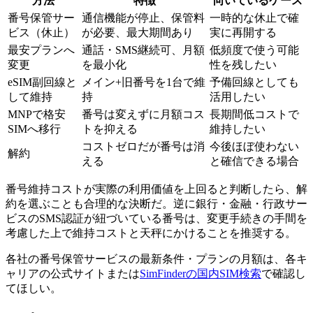
方法
特徴
向いているケース
番号保管サー
通信機能が停止、保管料
一時的な休止で確
ビス（休止）
が必要、最大期間あり
実に再開する
最安プランへ
通話・SMS継続可、月額
低頻度で使う可能
変更
を最小化
性を残したい
eSIM副回線と
メイン+旧番号を1台で維
予備回線としても
して維持
持
活用したい
MNPで格安
番号は変えずに月額コス
長期間低コストで
SIMへ移行
トを抑える
維持したい
コストゼロだが番号は消
今後ほぼ使わない
解約
える
と確信できる場合
番号維持コストが実際の利用価値を上回ると判断したら、解
約を選ぶことも合理的な決断だ。逆に銀行・金融・行政サー
ビスのSMS認証が紐づいている番号は、変更手続きの手間を
考慮した上で維持コストと天秤にかけることを推奨する。
各社の番号保管サービスの最新条件・プランの月額は、各キ
ャリアの公式サイトまたは
SimFinderの国内SIM検索
で確認し
てほしい。