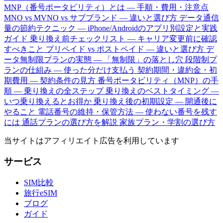
MNP（番号ポータビリティ）とは — 手順・費用・注意点
MNO vs MVNO vs サブブランド — 違いと選び方
データ通信
量の節約テクニック — iPhone/Androidのアプリ別設定と実践
ガイド
乗り換え前チェックリスト — キャリア変更前に確認
すべきこと
プリペイド vs ポストペイド — 違いと選び方
デ
ータ無制限プランの実態 — 「無制限」の落とし穴
段階制プ
ランの仕組み — 使った分だけ支払う
契約期間・違約金・初
期費用 — 契約条件の見方
番号ポータビリティ（MNP）の手
順 — 乗り換えの全ステップ
乗り換えのベストタイミング —
いつ乗り換えるとお得か
乗り換え後の初期設定 — 開通後に
やること
電話番号の維持・保管方法 — 使わない番号を残す
には
通話プランの選び方を解説
家族プラン・学割の選び方
当サイトはアフィリエイト広告を利用しています
サービス
SIM比較
旅行eSIM
ブログ
ガイド