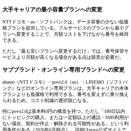
大手キャリアの最小容量プランへの変更
NTTドコモ・au・ソフトバンクは、データ容量の少ない低価
格プランを提供している。フルサービスのプランから最小プ
ランへ変更することで、月額コストを下げながら番号を維持
できる。
ただし「最も安いプランへ変更するだけ」では、番号保管サ
ービスより月額が高くなる場合がある点は留意が必要だ。
サブブランド・オンライン専用ブランドへの変更
ahamo（NTTドコモ）・povo2.0（au）・LINEMO（ソフトバ
ンク）などのオンライン専用プランは、大手キャリアの本体
プランよりも低価格で利用できる。番号を変えずに乗り換え
られるため、コスト削減の選択肢になる。
特にpovo2.0は基本料0円の構造を持つ。ただし「180日以内
にトッピングの購入、または一定額以上の通話・SMS利用が
ない場合、契約が停止・解除される可能性がある」という利
用条件がある（2026年6月時点）。詳細はpovo公式サイトで