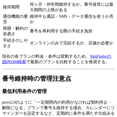
何ヶ月・何年間維持するか。番号保管には最
維持期間
大期間の上限がある
通信機能の要
維持中も通話・SMS・データ通信を使うか否
否
か
再開・解約の
番号を再利用する際の手続き負担
容易さ
手続きのしや
オンラインのみで完結するか、店舗が必要か
すさ
現在の各プランの料金・条件は変動するため、
SimFinderの
国内SIM検索
で最新のプランを比較することを推奨する。
番号維持時の管理注意点
最低利用条件の管理
povo2.0のように「一定期間内の利用がなければ契約停止・
解除になる」プランで番号を維持する場合、カレンダーにリ
マインダーを設定するなど、定期的に条件を満たす仕組みを