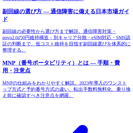
副回線の選び方 — 通信障害に備える日本市場ガイ
ド
副回線の必要性から選び方まで解説。通信障害対策・
povo2.0の0円維持構造・別キャリア分散・eSIM対応・SMS認
証の判断まで、低コスト維持を目指す副回線選びを体系的に
整理する。
MNP（番号ポータビリティ）とは — 手順・費
用・注意点
MNPの仕組みをわかりやすく解説。2023年導入のワンスト
ップ方式と予約番号方式の違い、転出手数料無料化、乗り換
え前に確認すべき注意点を網羅。