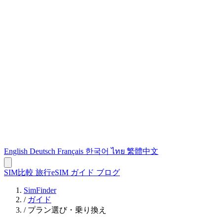
English
Deutsch
Français
한국어
ไทย
繁體中文
SIM比較
旅行eSIM
ガイド
ブログ
SimFinder
/
ガイド
/
プラン選び・乗り換え