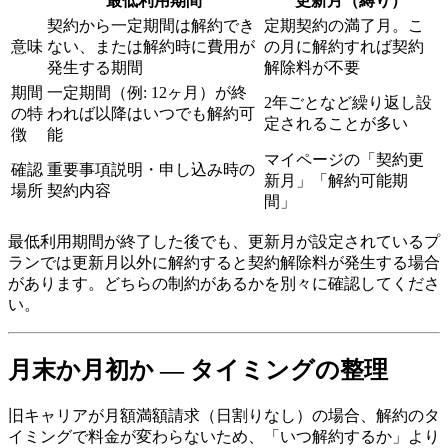
最低利用期間
更新月（縛り）
契約から一定期間は解約でき
定期契約の満了月。こ
意味
ない、または解約時に費用が
の月に解約すれば契約
発生する期間
解除料が不要
期間
一定期間（例: 12ヶ月）が終
2年ごとなど繰り返し設
の特
われば以降はいつでも解約可
定されることが多い
徴
能
マイページの「契約更
確認
重要事項説明・申し込み時の
新月」「解約可能期
場所
契約内容
間」
最低利用期間が終了した後でも、更新月が設定されているプ
ランでは更新月以外に解約すると契約解除料が発生する場合
があります。どちらの制約があるかを別々に確認してくださ
い。
月末か月初か — タイミングの整理
旧キャリアが月額満額請求（日割りなし）の場合、解約のタ
イミングで料金が変わらないため、「いつ解約するか」より