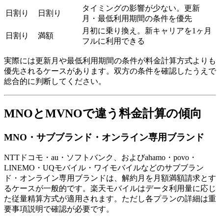
タイミングの影響が少ない。更新
日割り
日割り
月・最低利用期間の条件を優先
月初に乗り換え。新キャリアを1ヶ月
日割り
満額
フルに利用できる
実際には更新月や最低利用期間の条件が料金計算方式よりも
優先されるケースがあります。双方の条件を確認したうえで
総合的に判断してください。
MNOとMVNOで違う料金計算の傾向
MNO・サブブランド・オンライン専用ブランド
NTTドコモ・au・ソフトバンク、およびahamo・povo・
LINEMO・UQモバイル・ワイモバイルなどのサブブラン
ド・オンライン専用ブランドは、解約月を月額満額請求とす
るケースが一般的です。楽天モバイルはデータ利用量に応じ
た従量精算方式が適用されます。ただし各プランの詳細は重
要事項説明で確認が必要です。