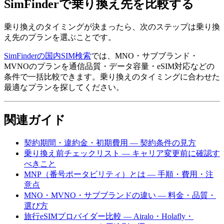
SimFinderで乗り換え先を比較する
乗り換えのタイミングが決まったら、次のステップは乗り換
え先のプランを選ぶことです。
SimFinderの国内SIM検索
では、MNO・サブブランド・
MVNOのプランを通信品質・データ容量・eSIM対応などの
条件で一括比較できます。乗り換えのタイミングに合わせた
最適なプランを探してください。
関連ガイド
契約期間・違約金・初期費用 — 契約条件の見方
乗り換え前チェックリスト — キャリア変更前に確認す
べきこと
MNP（番号ポータビリティ）とは — 手順・費用・注
意点
MNO・MVNO・サブブランドの違い — 料金・品質・
選び方
旅行eSIMプロバイダー比較 — Airalo・Holafly・