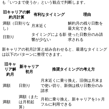
も「いつまで使うか」という観点で判断します。
旧キャリアの解
有利なタイミング
理由
約月計算
満額（日割りな
解約月の残り日数を
月末近く
し）
最大化できる
タイミングによる影
使った日数分のみ請
日割り
響が少ない
求される
新キャリアの初月計算と組み合わせると、最適なタイミング
は以下のパターンに整理できます。
旧キャ
新キャリア
リア解
推奨タイミングの考え方
初月
約月
月末近くに乗り換え。旧側は月末ま
満額
日割り
で使い切り、新側は残り日数分のみ
請求
満額（また
月初に乗り換え。新キャリアを1ヶ月
満額
は月初起
フルに利用できる
算）