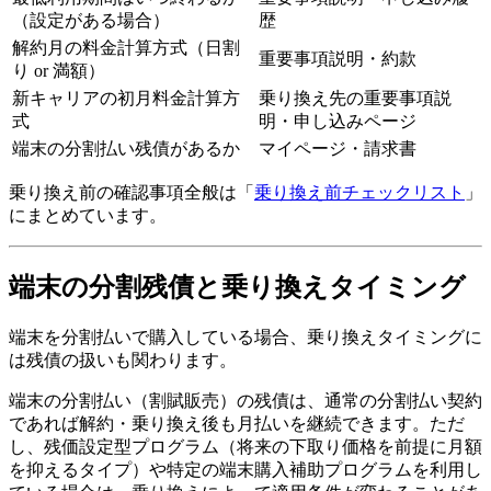
（設定がある場合）
歴
解約月の料金計算方式（日割
重要事項説明・約款
り or 満額）
新キャリアの初月料金計算方
乗り換え先の重要事項説
式
明・申し込みページ
端末の分割払い残債があるか
マイページ・請求書
乗り換え前の確認事項全般は「
乗り換え前チェックリスト
」
にまとめています。
端末の分割残債と乗り換えタイミング
端末を分割払いで購入している場合、乗り換えタイミングに
は残債の扱いも関わります。
端末の分割払い（割賦販売）の残債は、通常の分割払い契約
であれば解約・乗り換え後も月払いを継続できます。ただ
し、残価設定型プログラム（将来の下取り価格を前提に月額
を抑えるタイプ）や特定の端末購入補助プログラムを利用し