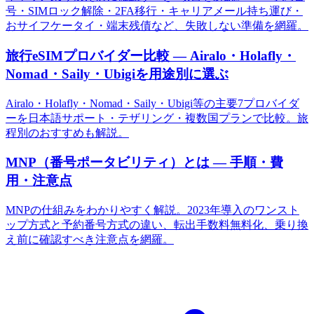
号・SIMロック解除・2FA移行・キャリアメール持ち運び・
おサイフケータイ・端末残債など、失敗しない準備を網羅。
旅行eSIMプロバイダー比較 — Airalo・Holafly・
Nomad・Saily・Ubigiを用途別に選ぶ
Airalo・Holafly・Nomad・Saily・Ubigi等の主要7プロバイダ
ーを日本語サポート・テザリング・複数国プランで比較。旅
程別のおすすめも解説。
MNP（番号ポータビリティ）とは — 手順・費
用・注意点
MNPの仕組みをわかりやすく解説。2023年導入のワンスト
ップ方式と予約番号方式の違い、転出手数料無料化、乗り換
え前に確認すべき注意点を網羅。