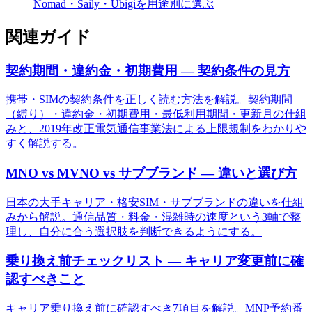
Nomad・Saily・Ubigiを用途別に選ぶ
関連ガイド
契約期間・違約金・初期費用 — 契約条件の見方
携帯・SIMの契約条件を正しく読む方法を解説。契約期間
（縛り）・違約金・初期費用・最低利用期間・更新月の仕組
みと、2019年改正電気通信事業法による上限規制をわかりや
すく解説する。
MNO vs MVNO vs サブブランド — 違いと選び方
日本の大手キャリア・格安SIM・サブブランドの違いを仕組
みから解説。通信品質・料金・混雑時の速度という3軸で整
理し、自分に合う選択肢を判断できるようにする。
乗り換え前チェックリスト — キャリア変更前に確
認すべきこと
キャリア乗り換え前に確認すべき7項目を解説。MNP予約番