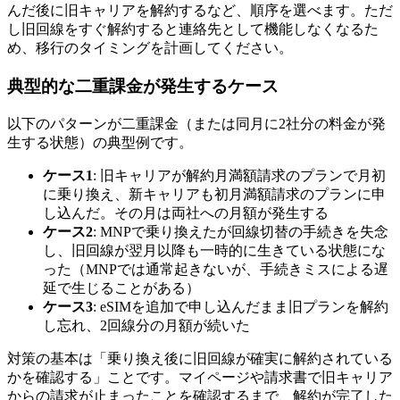
んだ後に旧キャリアを解約するなど、順序を選べます。ただ
し旧回線をすぐ解約すると連絡先として機能しなくなるた
め、移行のタイミングを計画してください。
典型的な二重課金が発生するケース
以下のパターンが二重課金（または同月に2社分の料金が発
生する状態）の典型例です。
ケース1
: 旧キャリアが解約月満額請求のプランで月初
に乗り換え、新キャリアも初月満額請求のプランに申
し込んだ。その月は両社への月額が発生する
ケース2
: MNPで乗り換えたが回線切替の手続きを失念
し、旧回線が翌月以降も一時的に生きている状態にな
った（MNPでは通常起きないが、手続きミスによる遅
延で生じることがある）
ケース3
: eSIMを追加で申し込んだまま旧プランを解約
し忘れ、2回線分の月額が続いた
対策の基本は「乗り換え後に旧回線が確実に解約されている
かを確認する」ことです。マイページや請求書で旧キャリア
からの請求が止まったことを確認するまで、解約が完了した