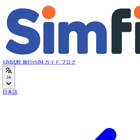
SIM比較
旅行eSIM
ガイド
ブログ
JA
日本語