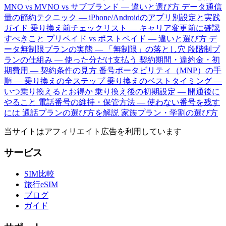
MNO vs MVNO vs サブブランド — 違いと選び方
データ通信
量の節約テクニック — iPhone/Androidのアプリ別設定と実践
ガイド
乗り換え前チェックリスト — キャリア変更前に確認
すべきこと
プリペイド vs ポストペイド — 違いと選び方
デ
ータ無制限プランの実態 — 「無制限」の落とし穴
段階制プ
ランの仕組み — 使った分だけ支払う
契約期間・違約金・初
期費用 — 契約条件の見方
番号ポータビリティ（MNP）の手
順 — 乗り換えの全ステップ
乗り換えのベストタイミング —
いつ乗り換えるとお得か
乗り換え後の初期設定 — 開通後に
やること
電話番号の維持・保管方法 — 使わない番号を残す
には
通話プランの選び方を解説
家族プラン・学割の選び方
当サイトはアフィリエイト広告を利用しています
サービス
SIM比較
旅行eSIM
ブログ
ガイド