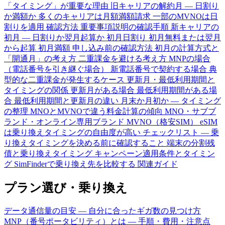
「タイミング」が重要な理由
旧キャリアの解約月 — 日割り
か満額か
多くのキャリアは月額満額請求
一部のMVNOは日
割りを適用
確認方法
重要事項説明の確認手順
新キャリアの
初月 — 日割りか翌月起算か
初月日割り
初月無料または翌月
から起算
初月満額
申し込み前の確認方法
初月の計算方式と
「開通月」の考え方
二重課金を避ける考え方
MNPの場合
（電話番号を引き継ぐ場合）
新電話番号で契約する場合
典
型的な二重課金が発生するケース
更新月・最低利用期間と
タイミングの関係
更新月がある場合
最低利用期間がある場
合
最低利用期間と更新月の違い
月末か月初か — タイミング
の整理
MNOとMVNOで違う料金計算の傾向
MNO・サブブ
ランド・オンライン専用ブランド
MVNO（格安SIM）
eSIM
は乗り換えタイミングの自由度が高い
チェックリスト — 乗
り換えタイミングを決める前に確認すること
端末の分割残
債と乗り換えタイミング
キャンペーン適用条件とタイミン
グ
SimFinderで乗り換え先を比較する
関連ガイド
プラン選び・乗り換え
データ通信量の目安 — 自分に合ったギガ数の見つけ方
MNP（番号ポータビリティ）とは — 手順・費用・注意点