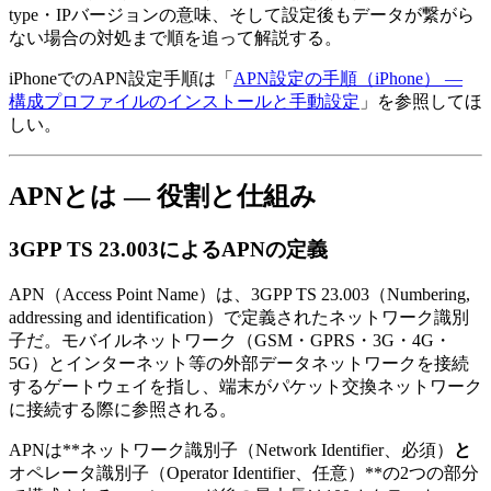
type・IPバージョンの意味、そして設定後もデータが繋がら
ない場合の対処まで順を追って解説する。
iPhoneでのAPN設定手順は「
APN設定の手順（iPhone） —
構成プロファイルのインストールと手動設定
」を参照してほ
しい。
APNとは — 役割と仕組み
3GPP TS 23.003によるAPNの定義
APN（Access Point Name）は、3GPP TS 23.003（Numbering,
addressing and identification）で定義されたネットワーク識別
子だ。モバイルネットワーク（GSM・GPRS・3G・4G・
5G）とインターネット等の外部データネットワークを接続
するゲートウェイを指し、端末がパケット交換ネットワーク
に接続する際に参照される。
APNは**ネットワーク識別子（Network Identifier、必須）
と
オペレータ識別子（Operator Identifier、任意）**の2つの部分