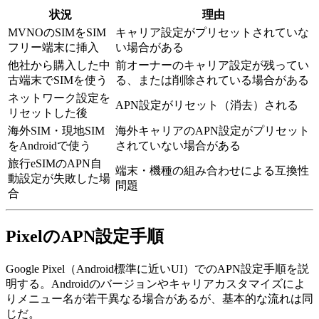
状況
理由
MVNOのSIMをSIM
キャリア設定がプリセットされていな
フリー端末に挿入
い場合がある
他社から購入した中
前オーナーのキャリア設定が残ってい
古端末でSIMを使う
る、または削除されている場合がある
ネットワーク設定を
APN設定がリセット（消去）される
リセットした後
海外SIM・現地SIM
海外キャリアのAPN設定がプリセット
をAndroidで使う
されていない場合がある
旅行eSIMのAPN自
端末・機種の組み合わせによる互換性
動設定が失敗した場
問題
合
PixelのAPN設定手順
Google Pixel（Android標準に近いUI）でのAPN設定手順を説
明する。Androidのバージョンやキャリアカスタマイズによ
りメニュー名が若干異なる場合があるが、基本的な流れは同
じだ。