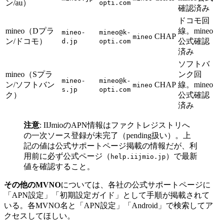
ン/au）
opti.com
確認済み
ドコモ回
mineo（Dプラ
線。mineo
mineo-
mineo@k-
CHAP
mineo
ン/ドコモ）
公式確認
d.jp
opti.com
済み
ソフトバ
mineo（Sプラ
ンク回
mineo-
mineo@k-
ン/ソフトバン
CHAP
線。mineo
mineo
s.jp
opti.com
ク）
公式確認
済み
注意
: IIJmioのAPN情報はファクトレジストリへ
の一次ソース登録が未完了（pending扱い）。上
記の値は公式サポートページ掲載の情報だが、利
用前に必ず公式ページ（
）で最新
help.iijmio.jp
値を確認すること。
その他のMVNO
については、各社の公式サポートページに
「APN設定」「初期設定ガイド」として手順が掲載されて
いる。各MVNO名と「APN設定」「Android」で検索してア
クセスしてほしい。