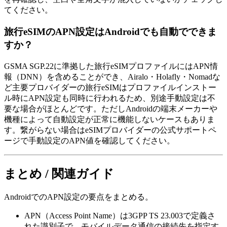
てください。
旅行eSIMのAPN設定はAndroidでも自動でできま
すか？
GSMA SGP.22に準拠した旅行eSIMプロファイルにはAPN情
報（DNN）を含めることができ、Airalo・Holafly・Nomadな
ど主要プロバイダーの旅行eSIMはプロファイルインストー
ル時にAPN設定も同時に行われるため、別途手動設定は不
要な場合がほとんどです。ただしAndroidの端末メーカーや
機種によって自動設定が正常に機能しないケースもありま
す。繋がらない場合はeSIMプロバイダーの公式サポートペ
ージで手動設定のAPN値を確認してください。
まとめ / 関連ガイド
AndroidでのAPN設定の要点をまとめる。
APN（Access Point Name）は3GPP TS 23.003で定義さ
れた識別子で、モバイルデータ通信の接続先を指定す