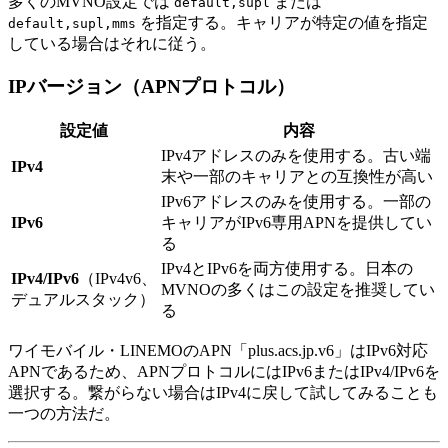
多くのMVNO設定では
または
default,supl
を指定する。キャリアが特定の値を指定
default,supl,mms
している場合はそれに従う。
IPバージョン（APNプロトコル）
設定値
内容
IPv4アドレスのみを使用する。古い端
IPv4
末や一部のキャリアとの互換性が高い
IPv6アドレスのみを使用する。一部の
IPv6
キャリアがIPv6専用APNを提供してい
る
IPv4とIPv6を両方使用する。日本の
IPv4/IPv6
（IPv4v6、
MVNOの多くはこの設定を推奨してい
デュアルスタック）
る
ワイモバイル・LINEMOのAPN「plus.acs.jp.v6」はIPv6対応
APNであるため、APNプロトコルにはIPv6またはIPv4/IPv6を
選択する。繋がらない場合はIPv4に戻して試してみることも
一つの方法だ。