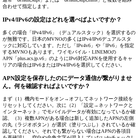
合わせて指定します。
IPv4/IPv6の設定はどれを選べばよいですか？
多くの場合「IPv4/IPv6」（デュアルスタック）を選択するの
が無難です。日本のMVNOの多くはIPv4/IPv6デュアルスタ
ックに対応しています。ただし「IPv4v6」や「IPv6」を指定
するMVNOもあります。ワイモバイル・LINEMOの
APN「plus.acs.jp.v6」のようにIPv6対応APNを使用するキャ
リアの場合はIPv6またはIPv4/IPv6を選択してください。
APN設定を保存したのにデータ通信が繋がりませ
ん。何を確認すればよいですか？
まず（1）機内モードをオン→オフしてネットワーク接続を
リセットしてください。次に（2）「設定→ネットワークと
インターネット」でモバイルデータが有効になっているか確
認、（3）複数APNがある場合は新しく追加したAPNの左側
の丸（ラジオボタン）が選択（塗りつぶし）されているか確
認してください。それでも繋がらない場合はAPNの各項目
を再確認し、空白や全角文字が混入していないかチェックし