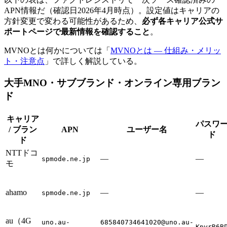
APN情報だ（確認日2026年4月時点）。設定値はキャリアの
方針変更で変わる可能性があるため、
必ず各キャリア公式サ
ポートページで最新情報を確認すること
。
MVNOとは何かについては「
MVNOとは — 仕組み・メリッ
ト・注意点
」で詳しく解説している。
大手MNO・サブブランド・オンライン専用ブラン
ド
キャリア
パスワ
/ ブラン
APN
ユーザー名
ド
ド
NTTドコ
—
—
spmode.ne.jp
モ
ahamo
—
—
spmode.ne.jp
au（4G
uno.au-
685840734641020@uno.au-
KpyrR6B