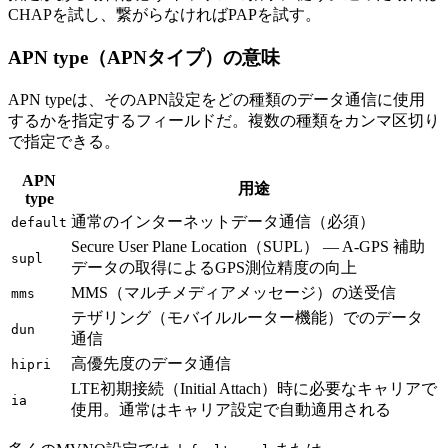
CHAPを試し、繋がらなければPAPを試す。
APN type（APNタイプ）の意味
APN typeは、そのAPN設定をどの種類のデータ通信に使用
するかを指定するフィールドだ。複数の種類をカンマ区切り
で指定できる。
APN
用途
type
通常のインターネットデータ通信（必須）
default
Secure User Plane Location（SUPL） — A-GPS 補助
supl
データの取得によるGPS測位精度の向上
MMS（マルチメディアメッセージ）の送受信
mms
テザリング（モバイルルーター機能）でのデータ
dun
通信
高優先度のデータ通信
hipri
LTE初期接続（Initial Attach）時に必要なキャリアで
ia
使用。通常はキャリア設定で自動適用される