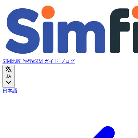
SIM比較
旅行eSIM
ガイド
ブログ
JA
日本語