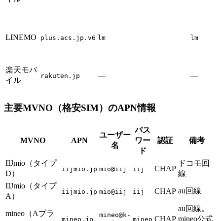
LINEMO
plus.acs.jp.v6
lm
lm
楽天モバ
—
—
rakuten.jp
イル
主要MVNO（格安SIM）のAPN情報
パス
ユーザー
MVNO
APN
ワー
認証
備考
名
ド
IIJmio（タイプ
ドコモ回
CHAP
iijmio.jp
mio@iij
iij
D）
線
IIJmio（タイプ
au回線
CHAP
iijmio.jp
mio@iij
iij
A）
au回線。
mineo（Aプラ
mineo@k-
CHAP
mineo公式
mineo.jp
mineo