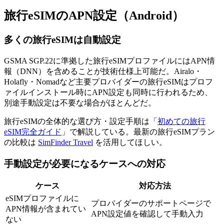
旅行eSIMのAPN設定（Android）
多くの旅行eSIMは自動設定
GSMA SGP.22に準拠した旅行eSIMプロファイルにはAPN情
報（DNN）を含めることが技術仕様上可能だ。Airalo・
Holafly・Nomadなど主要プロバイダーの旅行eSIMはプロフ
ァイルインストール時にAPN設定も同時に行われるため、
別途手動設定は不要な場合がほとんどだ。
旅行eSIMの全体的な選び方・設定手順は「
初めての旅行
eSIM完全ガイド
」で解説している。最新の旅行eSIMプラン
の比較は
SimFinder Travel
を活用してほしい。
手動設定が必要になるケースへの対応
ケース
対応方法
eSIMプロファイルに
プロバイダーのサポートページで
APN情報が含まれてい
APN設定値を確認して手動入力
ない