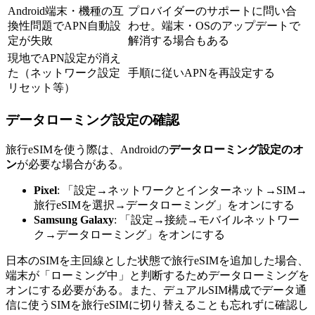
Android端末・機種の互
プロバイダーのサポートに問い合
換性問題でAPN自動設
わせ。端末・OSのアップデートで
定が失敗
解消する場合もある
現地でAPN設定が消え
た（ネットワーク設定
手順に従いAPNを再設定する
リセット等）
データローミング設定の確認
旅行eSIMを使う際は、Androidの
データローミング設定のオ
ン
が必要な場合がある。
Pixel
: 「設定→ネットワークとインターネット→SIM→
旅行eSIMを選択→データローミング」をオンにする
Samsung Galaxy
: 「設定→接続→モバイルネットワー
ク→データローミング」をオンにする
日本のSIMを主回線とした状態で旅行eSIMを追加した場合、
端末が「ローミング中」と判断するためデータローミングを
オンにする必要がある。また、デュアルSIM構成でデータ通
信に使うSIMを旅行eSIMに切り替えることも忘れずに確認し