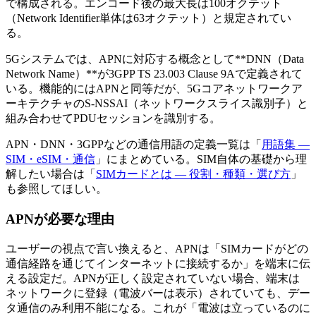
で構成される。エンコード後の最大長は100オクテット
（Network Identifier単体は63オクテット）と規定されてい
る。
5Gシステムでは、APNに対応する概念として**DNN（Data
Network Name）**が3GPP TS 23.003 Clause 9Aで定義されて
いる。機能的にはAPNと同等だが、5Gコアネットワークア
ーキテクチャのS-NSSAI（ネットワークスライス識別子）と
組み合わせてPDUセッションを識別する。
APN・DNN・3GPPなどの通信用語の定義一覧は「
用語集 —
SIM・eSIM・通信
」にまとめている。SIM自体の基礎から理
解したい場合は「
SIMカードとは — 役割・種類・選び方
」
も参照してほしい。
APNが必要な理由
ユーザーの視点で言い換えると、APNは「SIMカードがどの
通信経路を通じてインターネットに接続するか」を端末に伝
える設定だ。APNが正しく設定されていない場合、端末は
ネットワークに登録（電波バーは表示）されていても、デー
タ通信のみ利用不能になる。これが「電波は立っているのに