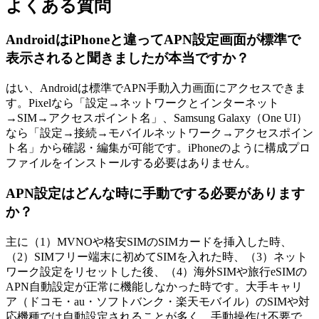
よくある質問
AndroidはiPhoneと違ってAPN設定画面が標準で
表示されると聞きましたが本当ですか？
はい、Androidは標準でAPN手動入力画面にアクセスできま
す。Pixelなら「設定→ネットワークとインターネット
→SIM→アクセスポイント名」、Samsung Galaxy（One UI）
なら「設定→接続→モバイルネットワーク→アクセスポイン
ト名」から確認・編集が可能です。iPhoneのように構成プロ
ファイルをインストールする必要はありません。
APN設定はどんな時に手動でする必要があります
か？
主に（1）MVNOや格安SIMのSIMカードを挿入した時、
（2）SIMフリー端末に初めてSIMを入れた時、（3）ネット
ワーク設定をリセットした後、（4）海外SIMや旅行eSIMの
APN自動設定が正常に機能しなかった時です。大手キャリ
ア（ドコモ・au・ソフトバンク・楽天モバイル）のSIMや対
応機種では自動設定されることが多く、手動操作は不要で