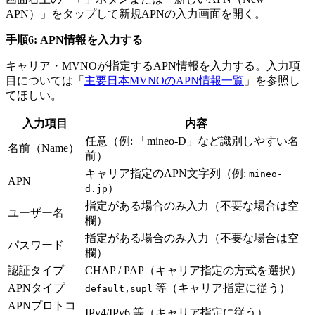
APN）」をタップして新規APNの入力画面を開く。
手順6: APN情報を入力する
キャリア・MVNOが指定するAPN情報を入力する。入力項
目については「
主要日本MVNOのAPN情報一覧
」を参照し
てほしい。
入力項目
内容
任意（例: 「mineo-D」など識別しやすい名
名前（Name）
前）
キャリア指定のAPN文字列（例:
mineo-
APN
）
d.jp
指定がある場合のみ入力（不要な場合は空
ユーザー名
欄）
指定がある場合のみ入力（不要な場合は空
パスワード
欄）
認証タイプ
CHAP / PAP（キャリア指定の方式を選択）
APNタイプ
等（キャリア指定に従う）
default,supl
APNプロトコ
IPv4/IPv6 等（キャリア指定に従う）