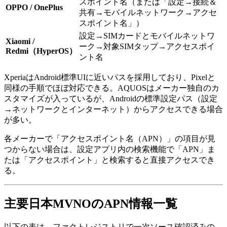
スポイント名（または「設定→接続＆
OPPO / OnePlus
共有→モバイルネットワーク→アクセ
スポイント名」）
設定→SIMカードとモバイルネットワ
Xiaomi /
ーク→対象SIMタップ→アクセスポイ
Redmi（HyperOS）
ント名
XperiaはAndroid標準UIに近いパスを採用しており、Pixelと
同様の手順でほぼ対応できる。AQUOSはメーカー独自のカ
スタマイズが入っているが、Androidの標準設定パス（設定
→ネットワークとインターネット）からアクセスできる場合
が多い。
各メーカーで「アクセスポイント名（APN）」の項目が見
つからない場合は、設定アプリ内の検索機能で「APN」ま
たは「アクセスポイント」と検索すると直接アクセスでき
る。
主要日本MVNOのAPN情報一覧
以下の表は、ファクトレジストリで一次ソース確認済みの