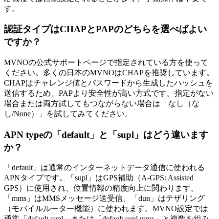
す。
認証タイプはCHAPとPAPのどちらを選べばよい
ですか？
MVNOの公式サポートページで指定されている方を使って
ください。多くの日本のMVNOはCHAPを推奨しています。
CHAPはチャレンジ値とパスワードから生成したハッシュを
送信するため、PAPより安全性が高い方式です。指定がない
場合または両方試してもつながらない場合は「なし（な
し/None）」を試してみてください。
APN typeの「default」と「supl」はどう違います
か？
「default」は通常のインターネットデータ通信に使われる
APNタイプです。「supl」はGPS補助（A-GPS: Assisted
GPS）に使用され、位置情報の精度向上に関わります。
「mms」はMMSメッセージ送受信、「dun」はテザリング
（モバイルルーター機能）に使われます。MVNO設定では
通常「default,supl」または「default,supl,mms」と複数を組み