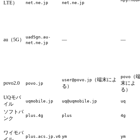
LTE）
net.ne.jp
net.ne.jp
uad5gn.au-
au（5G）
—
—
net.ne.jp
（
povo
（端末によ
user@povo.jp
povo2.0
末によ
povo.jp
る）
る）
UQモバ
uqmobile.jp
uq@uqmobile.jp
uq
イル
ソフトバ
plus.4g
plus
4g
ンク
ワイモバ
plus.acs.jp.v6
ym
ym
イル