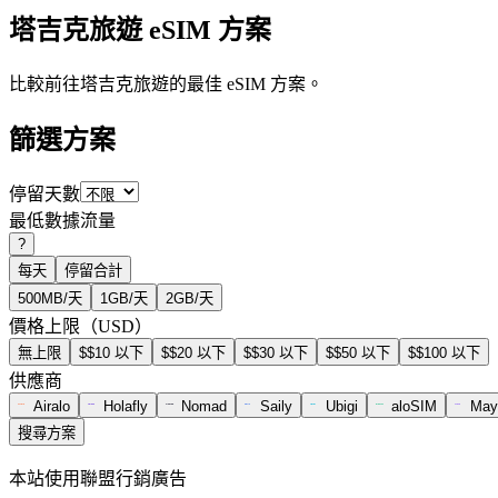
塔吉克旅遊 eSIM 方案
比較前往塔吉克旅遊的最佳 eSIM 方案。
篩選方案
停留天數
最低數據流量
?
每天
停留合計
500MB/天
1GB/天
2GB/天
價格上限（USD）
無上限
$$10 以下
$$20 以下
$$30 以下
$$50 以下
$$100 以下
供應商
Airalo
Holafly
Nomad
Saily
Ubigi
aloSIM
May
搜尋方案
本站使用聯盟行銷廣告