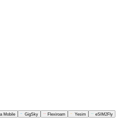
a Mobile
GigSky
Flexiroam
Yesim
eSIM2Fly