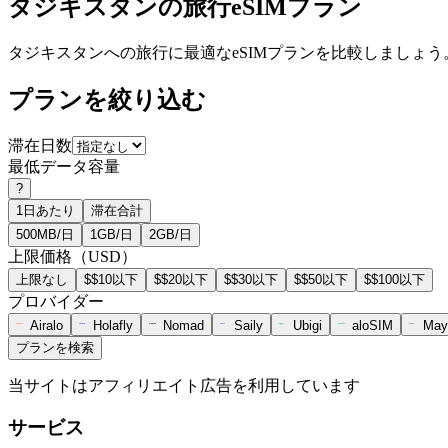
タジキスタンの旅行eSIMプラン
タジキスタンへの旅行に最適なeSIMプランを比較しましょう
プランを絞り込む
滞在日数
最低データ容量
?
1日あたり
滞在合計
500MB/日
1GB/日
2GB/日
上限価格（USD）
上限なし
$$10以下
$$20以下
$$30以下
$$50以下
$$100以下
プロバイダー
Airalo
Holafly
Nomad
Saily
Ubigi
aloSIM
May
プランを検索
当サイトはアフィリエイト広告を利用しています
サービス