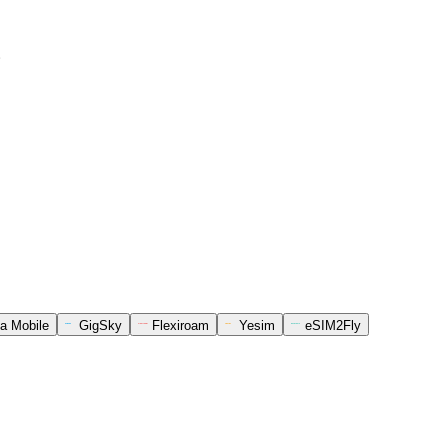
。
a Mobile
GigSky
Flexiroam
Yesim
eSIM2Fly