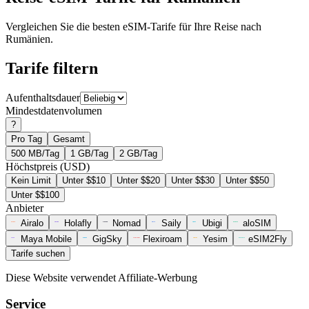
Vergleichen Sie die besten eSIM-Tarife für Ihre Reise nach
Rumänien.
Tarife filtern
Aufenthaltsdauer
Mindestdatenvolumen
?
Pro Tag
Gesamt
500 MB/Tag
1 GB/Tag
2 GB/Tag
Höchstpreis (USD)
Kein Limit
Unter $$10
Unter $$20
Unter $$30
Unter $$50
Unter $$100
Anbieter
Airalo
Holafly
Nomad
Saily
Ubigi
aloSIM
Maya Mobile
GigSky
Flexiroam
Yesim
eSIM2Fly
Tarife suchen
Diese Website verwendet Affiliate-Werbung
Service