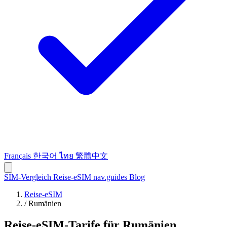
Français
한국어
ไทย
繁體中文
SIM-Vergleich
Reise-eSIM
nav.guides
Blog
Reise-eSIM
/
Rumänien
Reise-eSIM-Tarife für Rumänien