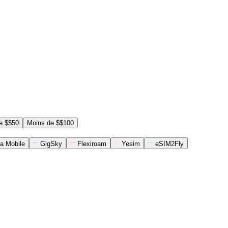
e $$50
Moins de $$100
a Mobile
GigSky
Flexiroam
Yesim
eSIM2Fly