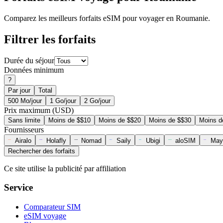
Comparez les meilleurs forfaits eSIM pour voyager en Roumanie.
Filtrer les forfaits
Durée du séjour
Données minimum
?
Par jour
Total
500 Mo/jour
1 Go/jour
2 Go/jour
Prix maximum (USD)
Sans limite
Moins de $$10
Moins de $$20
Moins de $$30
Moins d
Fournisseurs
Airalo
Holafly
Nomad
Saily
Ubigi
aloSIM
May
Rechercher des forfaits
Ce site utilise la publicité par affiliation
Service
Comparateur SIM
eSIM voyage