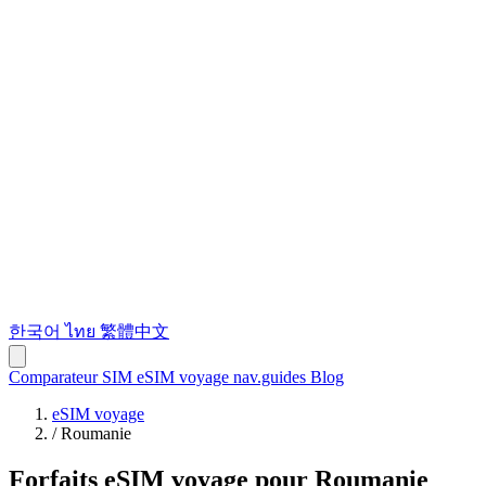
한국어
ไทย
繁體中文
Comparateur SIM
eSIM voyage
nav.guides
Blog
eSIM voyage
/
Roumanie
Forfaits eSIM voyage pour Roumanie