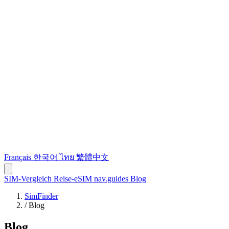
Français
한국어
ไทย
繁體中文
SIM-Vergleich
Reise-eSIM
nav.guides
Blog
SimFinder
/
Blog
Blog