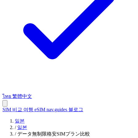
ไทย
繁體中文
SIM 비교
여행 eSIM
nav.guides
블로그
일본
/
일본
/
データ無制限格安SIMプラン比較