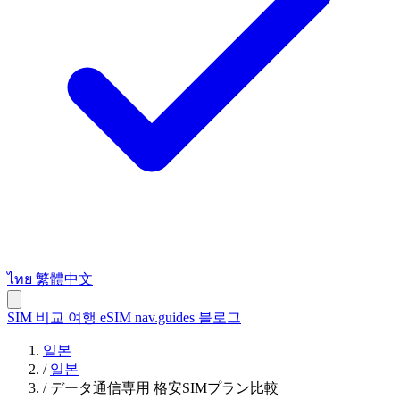
ไทย
繁體中文
SIM 비교
여행 eSIM
nav.guides
블로그
일본
/
일본
/
データ通信専用 格安SIMプラン比較