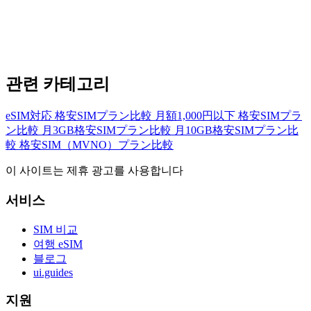
관련 카테고리
eSIM対応 格安SIMプラン比較
月額1,000円以下 格安SIMプラ
ン比較
月3GB格安SIMプラン比較
月10GB格安SIMプラン比
較
格安SIM（MVNO）プラン比較
이 사이트는 제휴 광고를 사용합니다
서비스
SIM 비교
여행 eSIM
블로그
ui.guides
지원