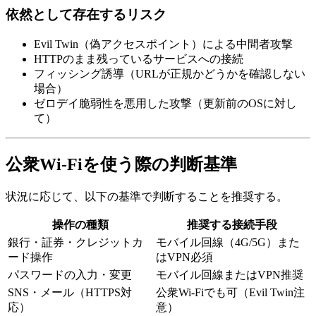
依然として存在するリスク
Evil Twin（偽アクセスポイント）による中間者攻撃
HTTPのまま残っているサービスへの接続
フィッシング誘導（URLが正規かどうかを確認しない
場合）
ゼロデイ脆弱性を悪用した攻撃（更新前のOSに対し
て）
公衆Wi-Fiを使う際の判断基準
状況に応じて、以下の基準で判断することを推奨する。
操作の種類
推奨する接続手段
銀行・証券・クレジットカ
モバイル回線（4G/5G）また
ード操作
はVPN必須
パスワードの入力・変更
モバイル回線またはVPN推奨
SNS・メール（HTTPS対
公衆Wi-Fiでも可（Evil Twin注
応）
意）