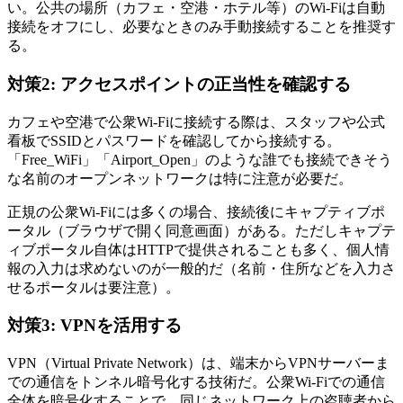
い。公共の場所（カフェ・空港・ホテル等）のWi-Fiは自動
接続をオフにし、必要なときのみ手動接続することを推奨す
る。
対策2: アクセスポイントの正当性を確認する
カフェや空港で公衆Wi-Fiに接続する際は、スタッフや公式
看板でSSIDとパスワードを確認してから接続する。
「Free_WiFi」「Airport_Open」のような誰でも接続できそう
な名前のオープンネットワークは特に注意が必要だ。
正規の公衆Wi-Fiには多くの場合、接続後にキャプティブポ
ータル（ブラウザで開く同意画面）がある。ただしキャプテ
ィブポータル自体はHTTPで提供されることも多く、個人情
報の入力は求めないのが一般的だ（名前・住所などを入力さ
せるポータルは要注意）。
対策3: VPNを活用する
VPN（Virtual Private Network）は、端末からVPNサーバーま
での通信をトンネル暗号化する技術だ。公衆Wi-Fiでの通信
全体を暗号化することで、同じネットワーク上の盗聴者から