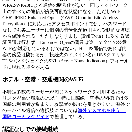
WPA2/WPA3による通信の暗号化がない。同じネットワーク
上のすべての通信が傍受可能な状態になる。ただしWi-Fi
CERTIFIED Enhanced Open（OWE: Opportunistic Wireless
Encryption）に対応したアクセスポイントでは、パスワード
なしでも各ユーザーに個別の暗号化が適用され受動的な盗聴
から保護される。ただしなりすまし（Evil Twin）に対する認
証保護は行わず、Enhanced Openの普及は途上で全ての公衆
Wi-Fiが対応しているわけではない。HTTPS通信であれば内
容の傍受は防げるが、接続先のドメイン名はDNSクエリや
TLSハンドシェイクのSNI（Server Name Indication）フィール
ドに現れる場合がある。
ホテル・空港・交通機関のWi-Fi
不特定多数のユーザーが同じネットワークを利用するため、
リスクが高い環境の1つだ。特に国際線・空港のWi-Fiでは多
国籍の利用者が集まり、攻撃者の関心を引きやすい。海外で
のモバイル通信の選択肢については
海外でスマホを使う —
国際ローミングガイド
で整理している。
認証なしでの接続継続