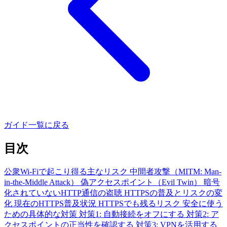
ガイド一覧に戻る
目次
公衆Wi-Fiで起こり得る主なリスク
中間者攻撃（MITM: Man-
in-the-Middle Attack）
偽アクセスポイント（Evil Twin）
暗号
化されていないHTTP通信の盗聴
HTTPSの普及とリスクの変
化
現在のHTTPS普及状況
HTTPSでも残るリスク
安全に使う
ための具体的な対策
対策1: 自動接続をオフにする
対策2: ア
クセスポイントの正当性を確認する
対策3: VPNを活用する