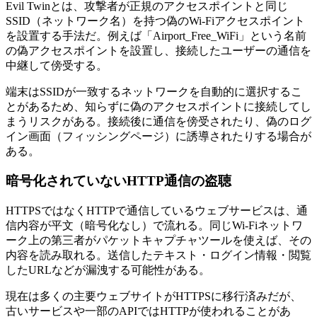
Evil Twinとは、攻撃者が正規のアクセスポイントと同じ
SSID（ネットワーク名）を持つ偽のWi-Fiアクセスポイント
を設置する手法だ。例えば「Airport_Free_WiFi」という名前
の偽アクセスポイントを設置し、接続したユーザーの通信を
中継して傍受する。
端末はSSIDが一致するネットワークを自動的に選択するこ
とがあるため、知らずに偽のアクセスポイントに接続してし
まうリスクがある。接続後に通信を傍受されたり、偽のログ
イン画面（フィッシングページ）に誘導されたりする場合が
ある。
暗号化されていないHTTP通信の盗聴
HTTPSではなくHTTPで通信しているウェブサービスは、通
信内容が平文（暗号化なし）で流れる。同じWi-Fiネットワ
ーク上の第三者がパケットキャプチャツールを使えば、その
内容を読み取れる。送信したテキスト・ログイン情報・閲覧
したURLなどが漏洩する可能性がある。
現在は多くの主要ウェブサイトがHTTPSに移行済みだが、
古いサービスや一部のAPIではHTTPが使われることがあ