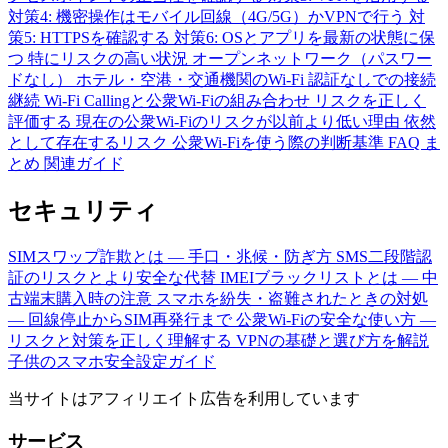
対策4: 機密操作はモバイル回線（4G/5G）かVPNで行う
対
策5: HTTPSを確認する
対策6: OSとアプリを最新の状態に保
つ
特にリスクの高い状況
オープンネットワーク（パスワー
ドなし）
ホテル・空港・交通機関のWi-Fi
認証なしでの接続
継続
Wi-Fi Callingと公衆Wi-Fiの組み合わせ
リスクを正しく
評価する
現在の公衆Wi-Fiのリスクが以前より低い理由
依然
として存在するリスク
公衆Wi-Fiを使う際の判断基準
FAQ
ま
とめ
関連ガイド
セキュリティ
SIMスワップ詐欺とは — 手口・兆候・防ぎ方
SMS二段階認
証のリスクとより安全な代替
IMEIブラックリストとは — 中
古端末購入時の注意
スマホを紛失・盗難されたときの対処
— 回線停止からSIM再発行まで
公衆Wi-Fiの安全な使い方 —
リスクと対策を正しく理解する
VPNの基礎と選び方を解説
子供のスマホ安全設定ガイド
当サイトはアフィリエイト広告を利用しています
サービス