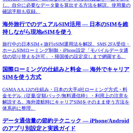
し、自分に必要なデータ量を算出する方法を解説。使用量の
確認手順も収録。
海外旅行でのデュアルSIM活用 — 日本のSIMを維
持しながら現地eSIMを使う
旅行中の日本SIM＋旅行eSIM運用法を解説。SMS 2FA受信・
ホームSIMローミング制御・iPhone設定「モバイルデータ通
信の切り替えを許可」・帰国後の設定戻しまで網羅する。
国際ローミングの仕組みと料金 — 海外でキャリア
SIMを使う方式
GSMA AA.12の仕組み・日本の大手4社ローミング方式・料
金モデル（従量/定額パック/無料通信枠）・利用上の注意を
解説する。海外渡航時にキャリアSIMをそのまま使う方法を
体系的に整理。
データ通信量の節約テクニック — iPhone/Android
のアプリ別設定と実践ガイド