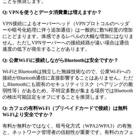
ことを推奨します。
Q: VPNを使うとデータ消費量は増えますか？
VPN接続によるオーバーヘッド（VPNプロトコルのヘッダ
ーや暗号化処理に伴う追加通信）は一般的に数%程度の増加
にとどまります。体感できるレベルの大幅な増加にはなりま
せん。ただしVPNサーバーへの接続経路が遠い場合は通信
速度の低下が発生することがあります。
Q: 公衆Wi-Fiに接続しながらBluetoothは安全ですか？
Wi-FiとBluetoothは独立した無線技術なので、公衆Wi-Fiへの
接続がBluetooth通信に直接影響することはありません。ただ
しBluetoothにも固有のセキュリティリスク（ペアリングの脆
弱性等）があるため、不特定多数が集まる場所ではBluetooth
の検出可能設定をオフにすることを推奨します。
Q: カフェの有料Wi-Fi（プリペイドカードで接続）は無料
Wi-Fiより安全ですか？
有料か無料かではなく、暗号化方式（WPA2/WPA3）の有無
と、ネットワーク管理者の信頼性が重要です。有料のカフェ