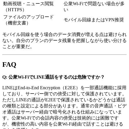
動画視聴・ニュース閲覧
公衆Wi-Fiで問題ない場合が多
（HTTPS）
い
ファイルのアップロード
モバイル回線またはVPN推奨
（機密文書）
モバイル回線を使う場合のデータ消費が増える点は避けられ
ない。自分のプランのデータ残量を把握しながら使い分ける
ことが重要だ。
FAQ
Q: 公衆Wi-FiでLINE通話をするのは危険ですか？
LINEはEnd-to-End Encryption（E2EE）を一部通話機能に採用
しており、サーバー側での傍受に対して保護されています。
ただしLINEの通話がE2EEで保護されているかどうかは通話
の種類と設定による部分があります。通常の音声通話・ビデ
オ通話はサーバー経由で暗号化される仕組みになっていま
す。公衆Wi-Fiでの会話内容の傍受は技術的には困難です
が、機密性の高い内容を公衆Wi-Fi経由で話すことは避ける