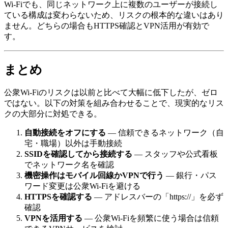
Wi-Fiでも、同じネットワーク上に複数のユーザーが接続し
ている構成は変わらないため、リスクの根本的な違いはあり
ません。どちらの場合もHTTPS確認とVPN活用が有効で
す。
まとめ
公衆Wi-Fiのリスクは以前と比べて大幅に低下したが、ゼロ
ではない。以下の対策を組み合わせることで、現実的なリス
クの大部分に対処できる。
自動接続をオフにする
— 信頼できるネットワーク（自
宅・職場）以外は手動接続
SSIDを確認してから接続する
— スタッフや公式看板
でネットワーク名を確認
機密操作はモバイル回線かVPNで行う
— 銀行・パス
ワード変更は公衆Wi-Fiを避ける
HTTPSを確認する
— アドレスバーの「https://」を必ず
確認
VPNを活用する
— 公衆Wi-Fiを頻繁に使う場合は信頼