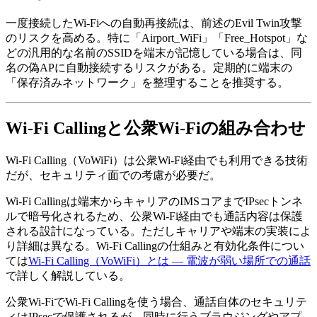
一度接続したWi-Fiへの自動再接続は、前述のEvil Twin攻撃
のリスクを高める。特に「Airport_WiFi」「Free_Hotspot」な
どの汎用的な名前のSSIDを端末が記憶している場合は、同
名の偽APに自動接続するリスクがある。定期的に端末の
「保存済みネットワーク」を整理することを推奨する。
Wi-Fi Callingと公衆Wi-Fiの組み合わせ
Wi-Fi Calling（VoWiFi）は公衆Wi-Fi経由でも利用できる技術
だが、セキュリティ面での考慮が必要だ。
Wi-Fi Callingは端末からキャリアのIMSコアまでIPsecトンネ
ルで暗号化されるため、公衆Wi-Fi経由でも通話内容は保護
される設計になっている。ただしキャリアや端末の実装によ
り詳細は異なる。Wi-Fi Callingの仕組みと有効化条件につい
ては
Wi-Fi Calling（VoWiFi）とは — 電波が弱い場所での通話
で詳しく解説している。
公衆Wi-FiでWi-Fi Callingを使う場合、通話自体のセキュリテ
ィはIPsecで保護されるが、同時に行うブラウジングやアプ