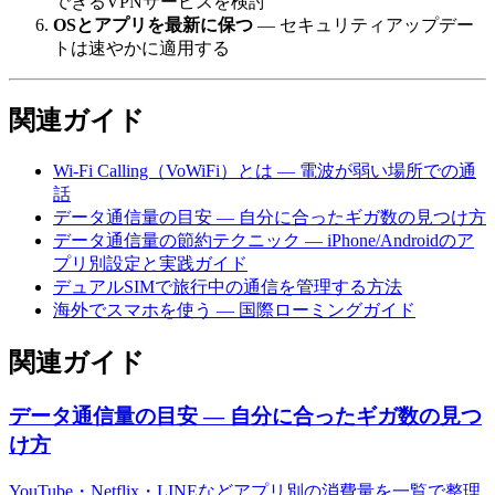
できるVPNサービスを検討
OSとアプリを最新に保つ
— セキュリティアップデー
トは速やかに適用する
関連ガイド
Wi-Fi Calling（VoWiFi）とは — 電波が弱い場所での通
話
データ通信量の目安 — 自分に合ったギガ数の見つけ方
データ通信量の節約テクニック — iPhone/Androidのア
プリ別設定と実践ガイド
デュアルSIMで旅行中の通信を管理する方法
海外でスマホを使う — 国際ローミングガイド
関連ガイド
データ通信量の目安 — 自分に合ったギガ数の見つ
け方
YouTube・Netflix・LINEなどアプリ別の消費量を一覧で整理