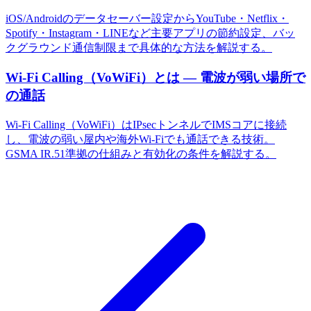
iOS/Androidのデータセーバー設定からYouTube・Netflix・
Spotify・Instagram・LINEなど主要アプリの節約設定、バッ
クグラウンド通信制限まで具体的な方法を解説する。
Wi-Fi Calling（VoWiFi）とは — 電波が弱い場所で
の通話
Wi-Fi Calling（VoWiFi）はIPsecトンネルでIMSコアに接続
し、電波の弱い屋内や海外Wi-Fiでも通話できる技術。
GSMA IR.51準拠の仕組みと有効化の条件を解説する。