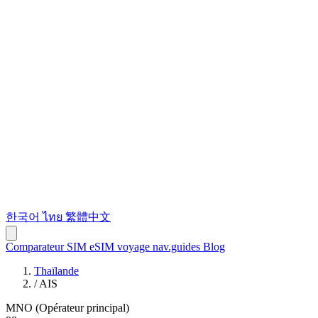
한국어
ไทย
繁體中文
Comparateur SIM
eSIM voyage
nav.guides
Blog
Thaïlande
/
AIS
MNO (Opérateur principal)