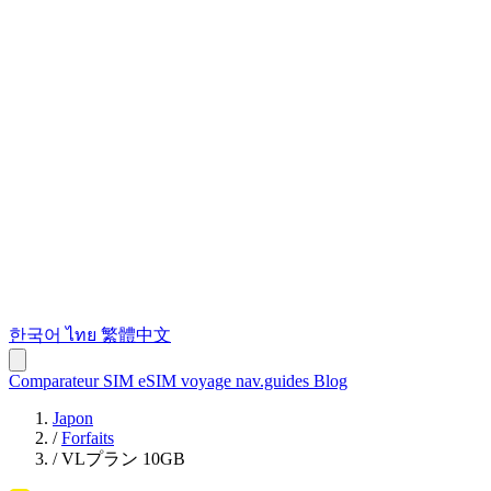
한국어
ไทย
繁體中文
Comparateur SIM
eSIM voyage
nav.guides
Blog
Japon
/
Forfaits
/
VLプラン 10GB