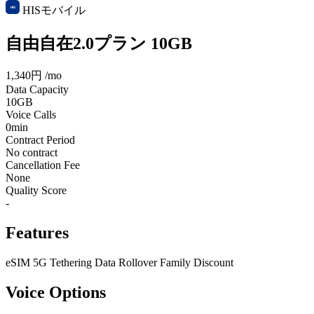
HISモバイル
自由自在2.0プラン 10GB
1,340円
/mo
Data Capacity
10GB
Voice Calls
0min
Contract Period
No contract
Cancellation Fee
None
Quality Score
-
Features
eSIM
5G
Tethering
Data Rollover
Family Discount
Voice Options