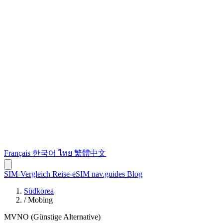
Français
한국어
ไทย
繁體中文
SIM-Vergleich
Reise-eSIM
nav.guides
Blog
Südkorea
/
Mobing
MVNO (Günstige Alternative)