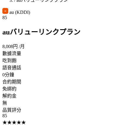
/
auバリューリンクプラン
au (KDDI)
85
auバリューリンクプラン
8,008円
/月
數據流量
吃到飽
語音通話
0分鐘
合約期間
免綁約
解約金
無
品質評分
85
★
★
★
★
★