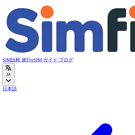
SIM比較
旅行eSIM
ガイド
ブログ
JA
日本語