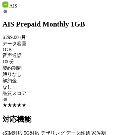
AIS
88
AIS Prepaid Monthly 1GB
฿299.00
/月
データ容量
1GB
音声通話
100分
契約期間
縛りなし
解約金
なし
品質スコア
88
★
★
★
★
★
対応機能
eSIM対応
5G対応
テザリング
データ繰越
家族割