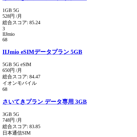
1GB
5G
528円
/月
総合スコア:
85.24
3
IIJmio
68
IIJmio eSIMデータプラン 5GB
5GB
5G
eSIM
650円
/月
総合スコア:
84.47
イオンモバイル
68
さいてきプラン データ専用 3GB
3GB
5G
748円
/月
総合スコア:
83.85
日本通信SIM