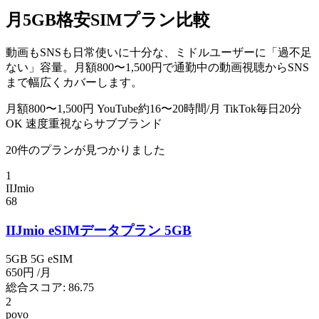
月5GB格安SIMプラン比較
動画もSNSも日常使いに十分な、ミドルユーザーに「過不足
ない」容量。月額800〜1,500円で通勤中の動画視聴からSNS
まで幅広くカバーします。
月額800〜1,500円
YouTube約16〜20時間/月
TikTok毎日20分
OK
速度重視ならサブブランド
20件のプランが見つかりました
1
IIJmio
68
IIJmio eSIMデータプラン 5GB
5GB
5G
eSIM
650円
/月
総合スコア:
86.75
2
povo